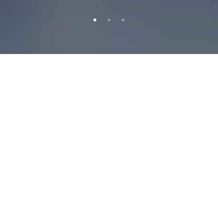
CRECIMOS EN VENEZUELA Y NOS EXPANDIMOS!
Grupo Lorini
.
A lo largo de 23 años hemos crecido e invertido en
distintas ramas, creando plataformas tecnologicas
para medios de comunicacion, invirtiendo y
asociandonos en medios, creando empresas de